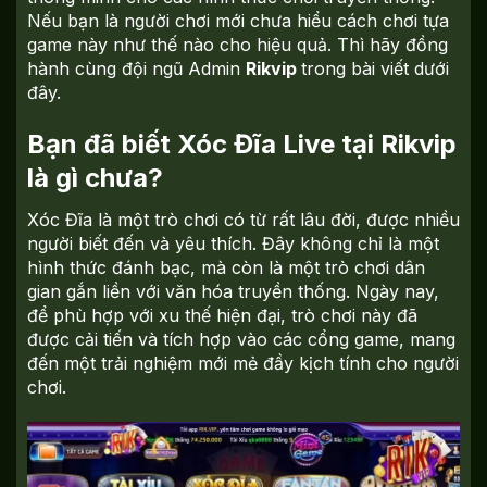
Nếu bạn là người chơi mới chưa hiểu cách chơi tựa
game này như thế nào cho hiệu quả. Thì hãy đồng
hành cùng đội ngũ Admin
Rikvip
trong bài viết dưới
đây.
Bạn đã biết Xóc Đĩa Live tại Rikvip
là gì chưa?
Xóc Đĩa là một trò chơi có từ rất lâu đời, được nhiều
người biết đến và yêu thích. Đây không chỉ là một
hình thức đánh bạc, mà còn là một trò chơi dân
gian gắn liền với văn hóa truyền thống. Ngày nay,
để phù hợp với xu thế hiện đại, trò chơi này đã
được cải tiến và tích hợp vào các cổng game, mang
đến một trải nghiệm mới mẻ đầy kịch tính cho người
chơi.