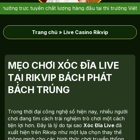
g trực tuyến chất lượng hàng đầu tại thị trường Việt Nam. 
Trang chủ
»
Live Casino Rikvip
MẸO CHƠI XÓC ĐĨA LIVE
TẠI RIKVIP BÁCH PHÁT
BÁCH TRÚNG
Trong thời đại công nghệ số hiện nay, nhiều người
chơi đang tìm cách trải nghiệm trò chơi một cách
tiện lợi hơn. Đây là lý do tại sao
Xóc Đĩa Live
đã
xuất hiện trên Rikvip như một lựa chọn thay thế
thông minh cho các hình thức chơi truyền thống.