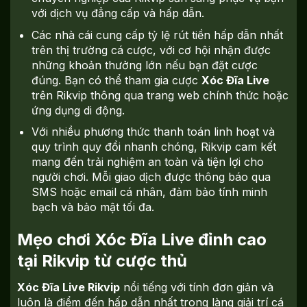
với dịch vụ đẳng cấp và hấp dẫn.
Các nhà cái cung cấp tỷ lệ rút tiền hấp dẫn nhất
trên thị trường cá cược, với cơ hội nhận được
những khoản thưởng lớn nếu bạn đặt cược
đúng. Bạn có thể tham gia cược
Xóc Đĩa Live
trên Rikvip thông qua trang web chính thức hoặc
ứng dụng di động.
Với nhiều phương thức thanh toán linh hoạt và
quy trình quy đổi nhanh chóng, Rikvip cam kết
mang đến trải nghiệm an toàn và tiện lợi cho
người chơi. Mỗi giao dịch được thông báo qua
SMS hoặc email cá nhân, đảm bảo tính minh
bạch và bảo mật tối đa.
Mẹo chơi Xóc Đĩa Live đỉnh cao
tại Rikvip từ cược thủ
Xóc Đĩa Live Rikvip
nổi tiếng với tính đơn giản và
luôn là điểm đến hấp dẫn nhất trong làng giải trí cá