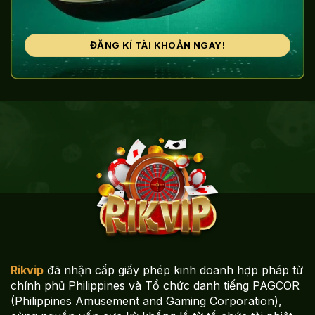
ĐĂNG KÍ TÀI KHOẢN NGAY!
Rikvip
đã nhận cấp giấy phép kinh doanh hợp pháp từ
chính phủ Philippines và Tổ chức danh tiếng PAGCOR
(Philippines Amusement and Gaming Corporation),