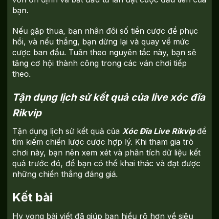
bạn.
Nếu gặp thua, bạn nhân đôi số tiền cược để phục
hồi, và nếu thắng, bạn dừng lại và quay về mức
cược ban đầu. Tuân theo nguyên tắc này, bạn sẽ
tăng cơ hội thành công trong các ván chơi tiếp
theo.
Tận dụng lịch sử kết quả của live xóc đĩa
Rikvip
Tận dụng lịch sử kết quả của
Xóc Đĩa Live Rikvip
để
tìm kiếm chiến lược cược hợp lý. Khi tham gia trò
chơi này, bạn nên xem xét và phân tích dữ liệu kết
quả trước đó, để bạn có thể khai thác và đạt được
những chiến thắng đáng giá.
Kết bài
Hy vọng bài viết đã giúp bạn hiểu rõ hơn về siêu