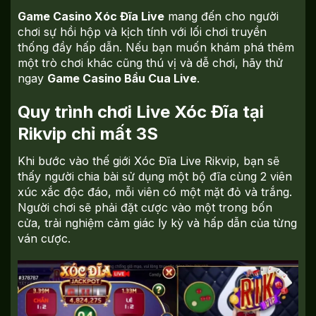
Game Casino Xóc Đĩa Live
mang đến cho người
chơi sự hồi hộp và kịch tính với lối chơi truyền
thống đầy hấp dẫn. Nếu bạn muốn khám phá thêm
một trò chơi khác cũng thú vị và dễ chơi, hãy thử
ngay
Game Casino Bầu Cua Live
.
Quy trình chơi Live Xóc Đĩa tại
Rikvip chỉ mất 3S
Khi bước vào thế giới Xóc Đĩa Live Rikvip, bạn sẽ
thấy người chia bài sử dụng một bộ đĩa cùng 2 viên
xúc xắc độc đáo, mỗi viên có một mặt đỏ và trắng.
Người chơi sẽ phải đặt cược vào một trong bốn
cửa, trải nghiệm cảm giác ly kỳ và hấp dẫn của từng
ván cược.