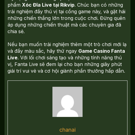
phẩm
Xóc Đĩa Live tại Rikvip
. Chúc bạn có những
trải nghiệm đầy thú vị tại cổng game này, và gặt hái
những chiến thắng lớn trong cuộc chơi. Đừng quên
áp dụng những chiến thuật mà các chuyên gia đã
chia sẻ.
Nếu bạn muốn trải nghiệm thêm một trò chơi mới lạ
và đầy màu sắc, hãy thử ngay
Game Casino Fanta
Live
. Với lối chơi sáng tạo và những tính năng thú
vị, Fanta Live sẽ đem lại cho bạn những giây phút
giải trí vui vẻ và cơ hội giành phần thưởng hấp dẫn.
chanai