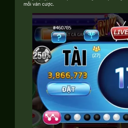
mỗi ván cược.