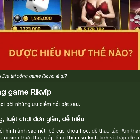
 live tại cổng game Rikvip là gì?
ổng game Rikvip
hơi bởi những ưu điểm nổi bật sau.
, luật chơi đơn giản, dễ hiểu
với hình ảnh sắc nét, bố cục khoa học, dễ thao tác. Âm tha
i casino thực thụ, giúp tăng thêm sự kịch tính và hấp dẫn 