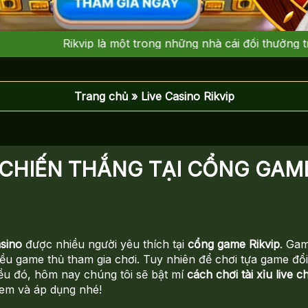
Rikvip là một trong những nhà cái đổi thưởng trực tuyến
Trang chủ
»
Live Casino Rikvip
E CHIẾN THẮNG TẠI CỔNG GAM
sino
được nhiều người yêu thích tại
cổng game Rikvip
. Ga
ều game thủ tham gia chơi. Tuy nhiên để chơi tựa game đổi
iều đó, hôm nay chúng tôi sẽ bật mí
cách chơi tài xỉu live c
xem và áp dụng nhé!