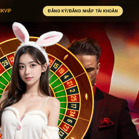
IKVIP
ĐĂNG KÝ/ĐĂNG NHẬP TÀI KHOẢN