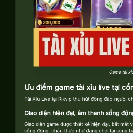
Game tài xỉu
Ưu điểm game tài xỉu live tại c
Tài Xỉu Live tại Rikvip thu hút đông đảo người c
Giao diện hiện đại, âm thanh sống động
Giao diện game được thiết kế hiện đại, bắt mắt 
sống động, chân thực như đang chơi tại sòng bà