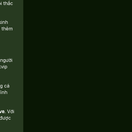
i thắc
kinh
ó thêm
 người
kvip
ng cá
đỉnh
ve
. Với
 được