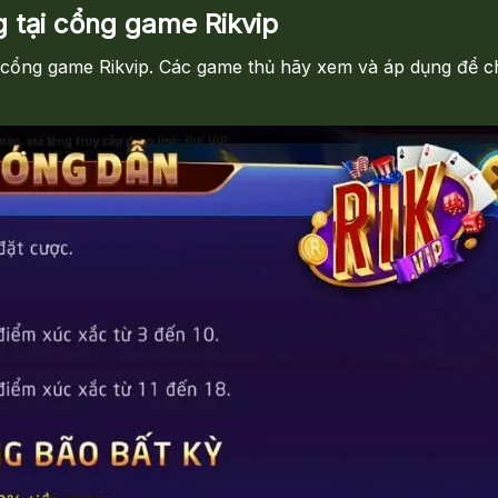
ng tại cổng game Rikvip
 cổng game Rikvip. Các game thủ hãy xem và áp dụng để c