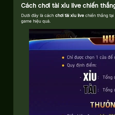
Cách chơi tài xỉu live chiến thắ
Dưới đây là cách
chơi tài xỉu live
chiến thắng tại
game hiệu quả.