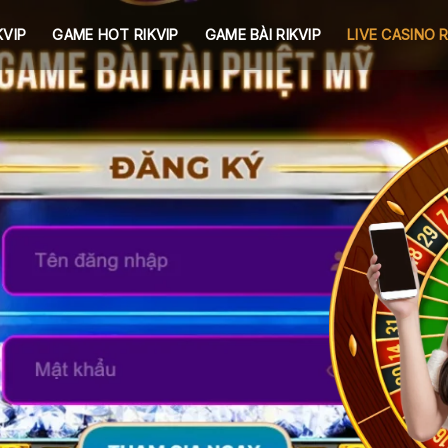
KVIP
GAME HOT RIKVIP
GAME BÀI RIKVIP
LIVE CASINO R