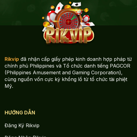
Rikvip
đã nhận cấp giấy phép kinh doanh hợp pháp từ
chính phủ Philippines và Tổ chức danh tiếng PAGCOR
(Philippines Amusement and Gaming Corporation),
cùng nguồn vốn cực kỳ khổng lồ từ tổ chức tài phiệt
Mỹ.
HƯỚNG DẪN
Đăng Ký Rikvip