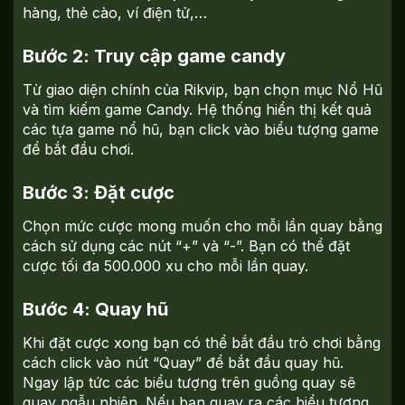
hàng, thẻ cào, ví điện tử,…
Bước 2: Truy cập game candy
Từ giao diện chính của
Rikvip
, bạn chọn mục Nổ Hũ
và tìm kiếm game Candy. Hệ thống hiển thị kết quả
các tựa game nổ hũ, bạn click vào biểu tượng game
để bắt đầu chơi.
Bước 3: Đặt cược
Chọn mức cược mong muốn cho mỗi lần quay bằng
cách sử dụng các nút “+” và “-”. Bạn có thể đặt
cược tối đa 500.000 xu cho mỗi lần quay.
Bước 4: Quay hũ
Khi đặt cược xong bạn có thể bắt đầu trò chơi bằng
cách click vào nút “Quay” để bắt đầu quay hũ.
Ngay lập tức các biểu tượng trên guồng quay sẽ
quay ngẫu nhiên. Nếu bạn quay ra các biểu tượng