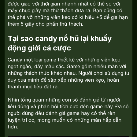
được giao với thời gian nhanh nhất có thể so với
mấy chục giây mà thử thách đưa ra. Bạn cũng có
thể phá vỡ những viên kẹo có kí hiệu +5 để gia hạn
thêm 5 giây cho phần thử thách.
Tại sao candy nổ hũ lại khuấy
động giới cá cược
Candy một loại game thiết kế với những viên kẹo
ngọt ngào, đầy màu sắc. Game gồm nhiều màn với
những thách thức khác nhau. Người chơi sử dụng tư
duy của mình để sắp xếp những viên kẹo, hoàn
thành mục tiêu đặt ra.
Nhìn tổng quan những con số đánh giá từ người
tiêu dùng và phản hồi tích cực đến game này. Đa số
người dùng đều đánh giá game hay có thể rèn
luyện trí óc, mong muốn có những màn hấp dẫn
hơn.