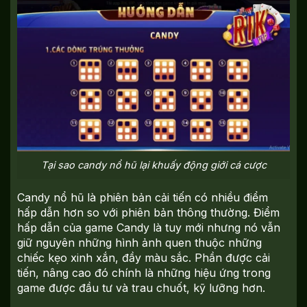
Tại sao candy nổ hũ lại khuấy động giới cá cược
Candy nổ hũ là phiên bản cải tiến có nhiều điểm
hấp dẫn hơn so với phiên bản thông thường. Điểm
hấp dẫn của game Candy là tuy mới nhưng nó vẫn
giữ nguyên những hình ảnh quen thuộc những
chiếc kẹo xinh xắn, đầy màu sắc. Phần được cải
tiến, nâng cao đó chính là những hiệu ứng trong
game được đầu tư và trau chuốt, kỹ lưỡng hơn.