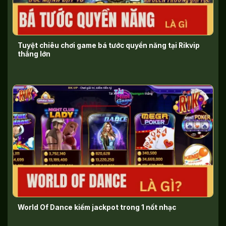
Tuyệt chiêu chơi game bá tước quyền năng tại Rikvip
thắng lớn
World Of Dance kiếm jackpot trong 1 nốt nhạc